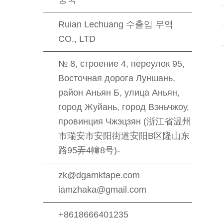
Ruian Lechuang 수출입 무역
CO., LTD
№ 8, строение 4, переулок 95,
Восточная дорога Луншань,
район Аньян Б, улица Аньян,
город Жуйань, город Вэньчжоу,
провинция Чжэцзян (浙江省温州
市瑞安市安阳街道安阳B区隆山东
路95弄4幢8号)-
zk@dgamktape.com
iamzhaka@gmail.com
+8618666401235