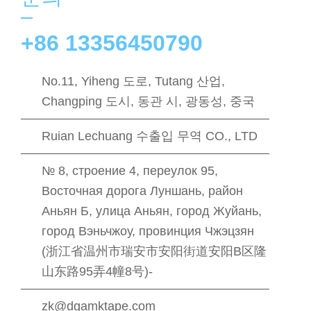
+86 13356450790
No.11, Yiheng 도로, Tutang 산업,
Changping 도시, 동관 시, 광동성, 중국
Ruian Lechuang 수출입 무역 CO., LTD
№ 8, строение 4, переулок 95,
Восточная дорога Луншань, район
Аньян Б, улица Аньян, город Жуйань,
город Вэньчжоу, провинция Чжэцзян
(浙江省温州市瑞安市安阳街道安阳B区隆
山东路95弄4幢8号)-
zk@dgamktape.com