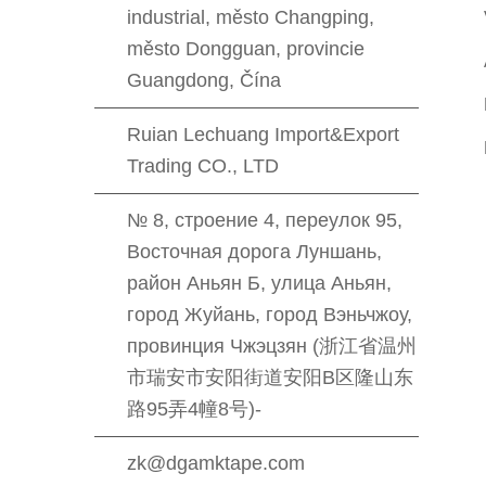
industrial, město Changping,
město Dongguan, provincie
Guangdong, Čína
Ruian Lechuang Import&Export
Trading CO., LTD
№ 8, строение 4, переулок 95,
Восточная дорога Луншань,
район Аньян Б, улица Аньян,
город Жуйань, город Вэньчжоу,
провинция Чжэцзян (浙江省温州
市瑞安市安阳街道安阳B区隆山东
路95弄4幢8号)-
zk@dgamktape.com