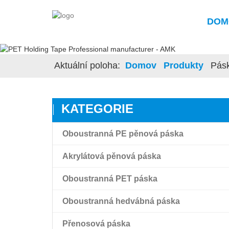
DOM
Aktuální poloha:
Domov
Produkty
Pás
KATEGORIE
Oboustranná PE pěnová páska
Akrylátová pěnová páska
Oboustranná PET páska
Akrylátová pěnová páska
Oboustranná hedvábná páska
Akrylátová pěnová páska Amk s vysokou
Oboustranná průhledná filmová páska pro
přilnavostí
domácí mazlíčky
Přenosová páska