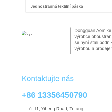
Jednostranná textilní páska
paruka oboustranná páska
Dongguan Aomike In
výrobce oboustran
se nyní stali pod
výrobou a prodeje
Kontaktujte nás
+86 13356450790
č. 11, Yiheng Road, Tutang