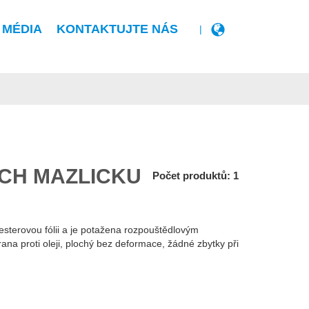
 MÉDIA
KONTAKTUJTE NÁS
|
CH MAZLÍČKŮ
Počet produktů: 1
esterovou fólii a je potažena rozpouštědlovým
ana proti oleji, plochý bez deformace, žádné zbytky při