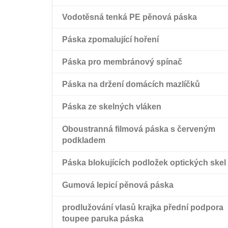
Oboustranná černá páska pro domácí
Vodotěsná tenká PE pěnová páska
mazlíčky
Páska zpomalující hoření
Oboustranná páska pro domácí mazlíčky s
červenou Mopp vložkou
Páska pro membránový spínač
Páska na držení domácích mazlíčků
Páska ze skelných vláken
Oboustranná filmová páska s červeným
podkladem
Páska blokujících podložek optických skel
Gumová lepicí pěnová páska
prodlužování vlasů krajka přední podpora
toupee paruka páska