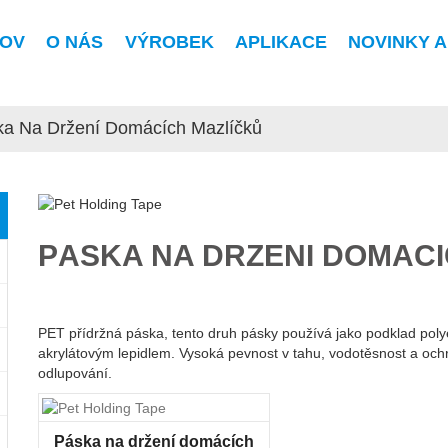
OV
O NÁS
VÝROBEK
APLIKACE
NOVINKY A
ka Na Držení Domácích Mazlíčků
PÁSKA NA DRŽENÍ DOMÁCÍ
PET přídržná páska, tento druh pásky používá jako podklad poly
akrylátovým lepidlem. Vysoká pevnost v tahu, vodotěsnost a ochr
odlupování.
Páska na držení domácích