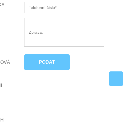
KA
PODAT
NOVÁ
Í
CH