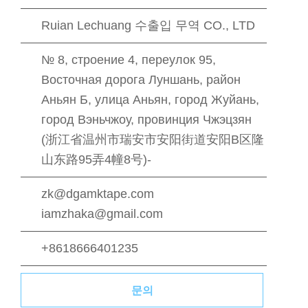
Ruian Lechuang 수출입 무역 CO., LTD
№ 8, строение 4, переулок 95,
Восточная дорога Луншань, район
Аньян Б, улица Аньян, город Жуйань,
город Вэньчжоу, провинция Чжэцзян
(浙江省温州市瑞安市安阳街道安阳B区隆
山东路95弄4幢8号)-
zk@dgamktape.com
iamzhaka@gmail.com
+8618666401235
문의