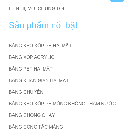
LIÊN HỆ VỚI CHÚNG TÔI
Sản phẩm nổi bật
BĂNG KEO XỐP PE HAI MẶT
BĂNG XỐP ACRYLIC
BĂNG PET HAI MẶT
BĂNG KHĂN GIẤY HAI MẶT
BĂNG CHUYỂN
BĂNG KEO XỐP PE MỎNG KHÔNG THẤM NƯỚC
BĂNG CHỐNG CHÁY
BĂNG CÔNG TẮC MÀNG