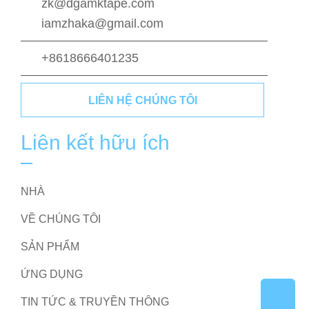
zk@dgamktape.com
iamzhaka@gmail.com
+8618666401235
LIÊN HỆ CHÚNG TÔI
Liên kết hữu ích
NHÀ
VỀ CHÚNG TÔI
SẢN PHẨM
ỨNG DỤNG
TIN TỨC & TRUYỀN THÔNG