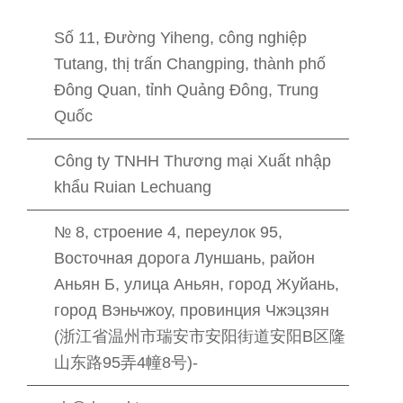
Số 11, Đường Yiheng, công nghiệp
Tutang, thị trấn Changping, thành phố
Đông Quan, tỉnh Quảng Đông, Trung
Quốc
Công ty TNHH Thương mại Xuất nhập
khẩu Ruian Lechuang
№ 8, строение 4, переулок 95,
Восточная дорога Луншань, район
Аньян Б, улица Аньян, город Жуйань,
город Вэньчжоу, провинция Чжэцзян
(浙江省温州市瑞安市安阳街道安阳B区隆
山东路95弄4幢8号)-