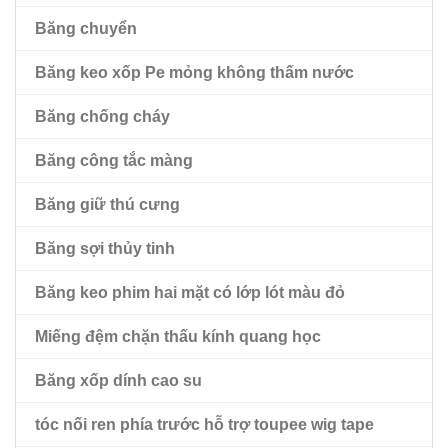
Băng chuyển
Băng keo pet đen hai mặt
Băng keo xốp Pe mỏng không thấm nước
Băng thú cưng hai mặt với lớp lót lau nhà màu đỏ
Băng chống cháy
Băng công tắc màng
Băng giữ thú cưng
Băng sợi thủy tinh
Băng keo phim hai mặt có lớp lót màu đỏ
Miếng đệm chặn thấu kính quang học
Băng xốp dính cao su
tóc nối ren phía trước hỗ trợ toupee wig tape