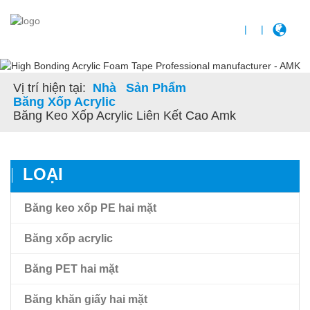
|
|
Vị trí hiện tại:
Nhà
Sản Phẩm
Băng Xốp Acrylic
Băng Keo Xốp Acrylic Liên Kết Cao Amk
LOẠI
Băng keo xốp PE hai mặt
Băng xốp acrylic
Băng PET hai mặt
Băng xốp acrylic
Băng khăn giấy hai mặt
Băng keo xốp acrylic liên kết cao Amk
Băng keo phim thú cưng trong suốt hai mặt