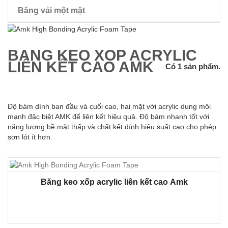
Băng vải một mặt
băng dính hai mặt tóc giả
BĂNG KEO XỐP ACRYLIC
LIÊN KẾT CAO AMK
Có 1 sản phẩm.
Độ bám dính ban đầu và cuối cao, hai mặt với acrylic dung môi
mạnh đặc biệt AMK để liên kết hiệu quả. Độ bám nhanh tốt với
năng lượng bề mặt thấp và chất kết dính hiệu suất cao cho phép
sơn lót ít hơn.
Băng keo xốp acrylic liên kết cao Amk