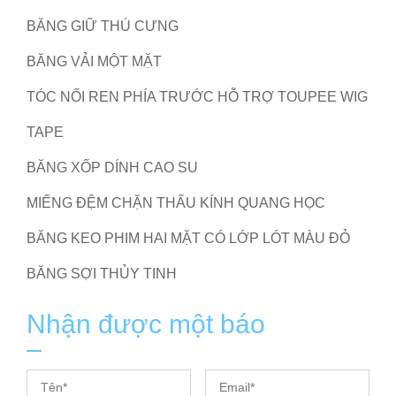
BĂNG GIỮ THÚ CƯNG
BĂNG VẢI MỘT MẶT
TÓC NỐI REN PHÍA TRƯỚC HỖ TRỢ TOUPEE WIG
TAPE
BĂNG XỐP DÍNH CAO SU
MIẾNG ĐỆM CHẶN THẤU KÍNH QUANG HỌC
BĂNG KEO PHIM HAI MẶT CÓ LỚP LÓT MÀU ĐỎ
BĂNG SỢI THỦY TINH
Nhận được một báo