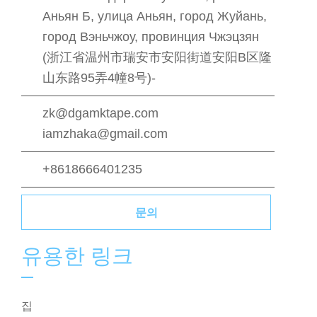
Аньян Б, улица Аньян, город Жуйань,
город Вэньчжоу, провинция Чжэцзян
(浙江省温州市瑞安市安阳街道安阳B区隆
山东路95弄4幢8号)-
zk@dgamktape.com
iamzhaka@gmail.com
+8618666401235
문의
유용한 링크
집