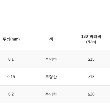
180°박리력
두께(mm)
색
(N/in)
0.1
투명한
≥15
0.15
투명한
≥18
0.2
투명한
≥20