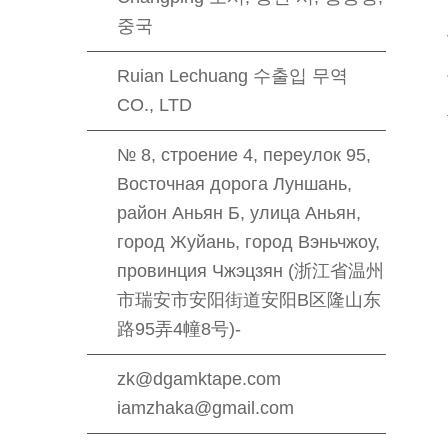
중국
Ruian Lechuang 수출입 무역
CO., LTD
№ 8, строение 4, переулок 95,
Восточная дорога Луншань,
район Аньян Б, улица Аньян,
город Жуйань, город Вэньчжоу,
провинция Чжэцзян (浙江省温州
市瑞安市安阳街道安阳B区隆山东
路95弄4幢8号)-
zk@dgamktape.com
iamzhaka@gmail.com