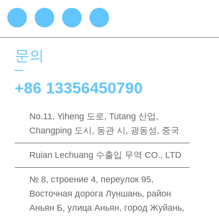
문의
+86 13356450790
No.11, Yiheng 도로, Tutang 산업,
Changping 도시, 동관 시, 광동성, 중국
Ruian Lechuang 수출입 무역 CO., LTD
№ 8, строение 4, переулок 95,
Восточная дорога Луншань, район
Аньян Б, улица Аньян, город Жуйань,