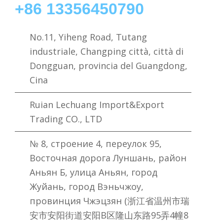
+86 13356450790
No.11, Yiheng Road, Tutang
industriale, Changping città, città di
Dongguan, provincia del Guangdong,
Cina
Ruian Lechuang Import&Export
Trading CO., LTD
№ 8, строение 4, переулок 95,
Восточная дорога Луншань, район
Аньян Б, улица Аньян, город
Жуйань, город Вэньчжоу,
провинция Чжэцзян (浙江省温州市瑞
安市安阳街道安阳B区隆山东路95弄4幢8