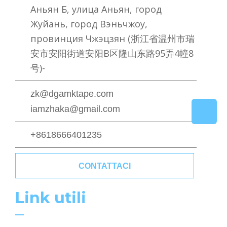
Аньян Б, улица Аньян, город
Жуйань, город Вэньчжоу,
провинция Чжэцзян (浙江省温州市瑞
安市安阳街道安阳B区隆山东路95弄4幢8
号)-
zk@dgamktape.com
iamzhaka@gmail.com
+8618666401235
CONTATTACI
Link utili