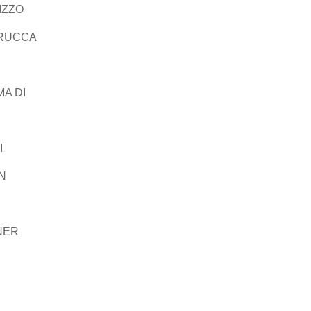
IZZO
RUCCA
A DI
I
N
NER