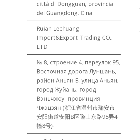
città di Dongguan, provincia
del Guangdong, Cina
Ruian Lechuang
Import&Export Trading CO.,
LTD
№ 8, строение 4, переулок 95,
Восточная дорога Луншань,
район Аньян Б, улица Аньян,
город Жуйань, город
Вэньчжоу, провинция
Чжэцзян (浙江省温州市瑞安市
安阳街道安阳B区隆山东路95弄4
幢8号)-