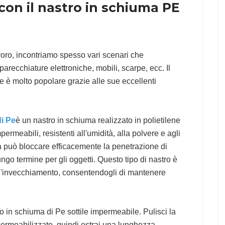
con il nastro in schiuma PE
avoro, incontriamo spesso vari scenari che
ecchiature elettroniche, mobili, scarpe, ecc. Il
e è molto popolare grazie alle sue eccellenti
di Pe
è un nastro in schiuma realizzato in polietilene
rmeabili, resistenti all'umidità, alla polvere e agli
 ma può bloccare efficacemente la penetrazione di
ngo termine per gli oggetti. Questo tipo di nastro è
ll'invecchiamento, consentendogli di mantenere
o in schiuma di Pe sottile impermeabile. Pulisci la
permeabilizzato, quindi estrai una lunghezza