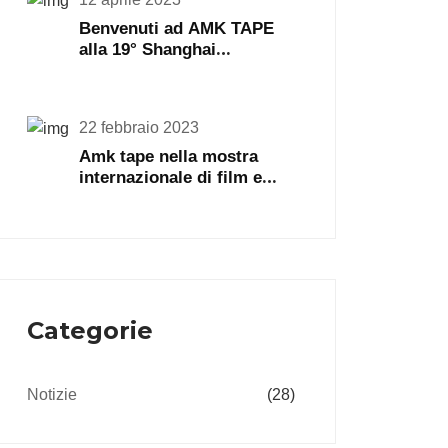
Benvenuti ad AMK TAPE
alla 19° Shanghai
International Tape & Film
Expo
22 febbraio 2023
Amk tape nella mostra
internazionale di film e
nastri di Shenzhen
Categorie
Notizie
(28)