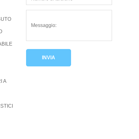
SUTO
O
ABILE
INVIA
I A
STICI