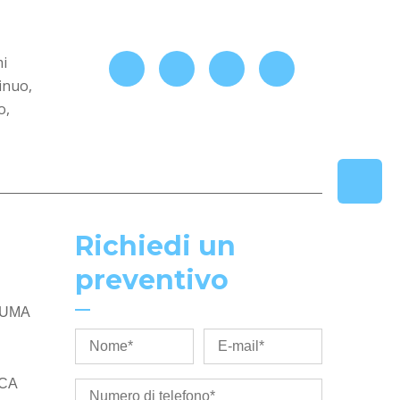
mi
inuo,
o,
Richiedi un
preventivo
IUMA
ICA